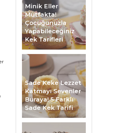
Minik Eller
m
Mutfakta!
Çocuğunuzla
Yapabileceğiniz
Kek Tarifleri
er
Sade Keke Lezzet
Katmayı Sevenler
a
Buraya! 5 Farklı
Sade Kek Tarifi