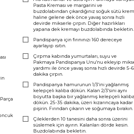
Pasta Kreması ve margarini ve
buzdolabından çıkardığınız soğuk sütü kre
haline gelene dek önce yavaş sonra hızlı
devirde mikserle çırpın. Diğer hazırlıkları
yapana dek kremayı buzdolabında bekletin.
Pandispanya için fırınınızı 160 dereceye
ayarlayıp ısıtın.
Çırpma kabında yumurtaları, suyu ve
ası
Pakmaya Pandispanya Unu’nu ekleyip miks
yardımı ile önce yavaş sonra hızlı devirde 5-6
dakika çırpın.
in
Pandispanya hamurunun 1/3’ini yağlanmış
kelepçeli kalıba dökün. Kalan 2/3’sini aynı
boyutta başka bir yağlanmış kelepçeli kalıb
 Parça
dökün. 25-35 dakika, üzeri kızarıncaya kadar
pişirin. Fırından çıkarın ve soğumaya bırakın.
Boncuk
Çileklerden 10 tanesini daha sonra üzerini
süslemek için ayırın. Kalanları dörde kesin.
Buzdolabında bekletin.