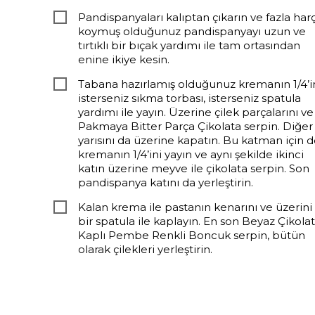
Pandispanyaları kalıptan çıkarın ve fazla har
koymuş olduğunuz pandispanyayı uzun ve
tırtıklı bir bıçak yardımı ile tam ortasından
enine ikiye kesin.
Tabana hazırlamış olduğunuz kremanın 1/4’i
isterseniz sıkma torbası, isterseniz spatula
yardımı ile yayın. Üzerine çilek parçalarını ve
Pakmaya Bitter Parça Çikolata serpin. Diğer
yarısını da üzerine kapatın. Bu katman için d
kremanın 1/4’ini yayın ve aynı şekilde ikinci
katın üzerine meyve ile çikolata serpin. Son
pandispanya katını da yerleştirin.
Kalan krema ile pastanın kenarını ve üzerini
bir spatula ile kaplayın. En son Beyaz Çikola
Kaplı Pembe Renkli Boncuk serpin, bütün
olarak çilekleri yerleştirin.