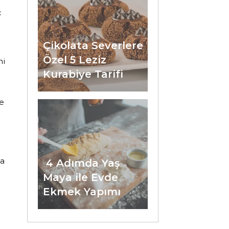
ç
Çikolata Severlere
Özel 5 Leziz
ni
Kurabiye Tarifi
e
ta
4 Adımda Yaş
Maya ile Evde
Ekmek Yapımı