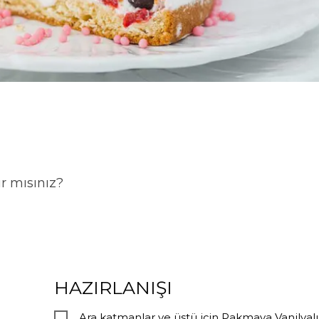
r mısınız?
HAZIRLANIŞI
Ara katmanlar ve üstü için Pakmaya Vanilyalı