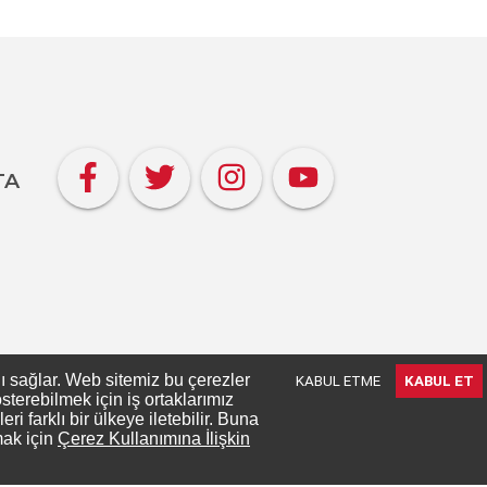
TA
nı sağlar. Web sitemiz bu çerezler
KABUL ETME
KABUL ET
terebilmek için iş ortaklarımız
 farklı bir ülkeye iletebilir. Buna
mak için
Çerez Kullanımına İlişkin