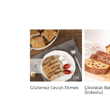
25-30
DK
Glütensiz Cevizli Ekmek
Çikolatalı Ba
(Videolu)