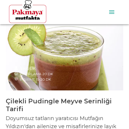
4
KİŞİLİK
HAZIRLAMA
20
DK
PİŞİRME
15-20
DK
Çilekli Pudingle Meyve Serinliği
Tarifi
Doyumsuz tatların yaratıcısı Mutfağın
Yıldızın'dan ailenize ve misafirlerinize layık