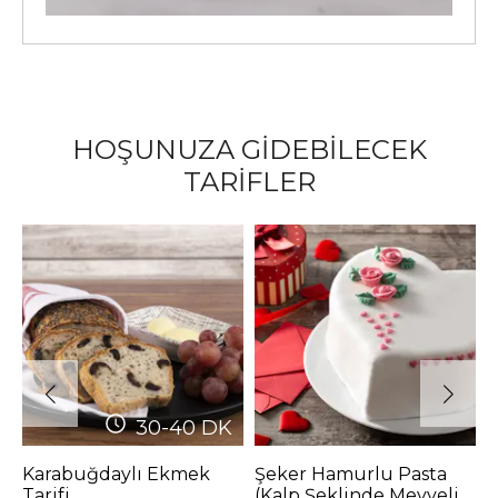
HOŞUNUZA GİDEBİLECEK
TARİFLER
30-40
DK
Karabuğdaylı Ekmek
Şeker Hamurlu Pasta
K
Tarifi
(Kalp Şeklinde Meyveli
Ç