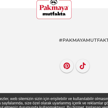
#PAKMAYAMUTFAK
er, web sitemizin sizin için erişilebilir ve kullanılabilir olması
ayfalarında, size özel olarak uyarlanmış içerik ve reklamlar gös
ul etmeniz durumunda kullanmaktayız. Bu hizmet, toplanan verileri