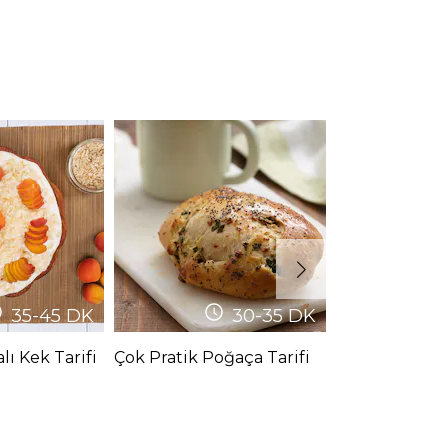
35-45
DK
30-35
DK
lı Kek Tarifi
Çok Pratik Poğaça Tarifi
Pofuduk Pof
Poğaça Tarifi