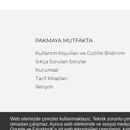
PAKMAYA MUTFAKTA
Kullanım Koşulları ve Gizlilik Bildirimi
Sıkça Sorulan Sorular
Kurumsal
Tarif Kitapları
İletişim
Web sitemizde çerezler kullanmaktayız. Teknik zorunlu çerezl
olmadan çalışmaz. Ayrıca web sitelerinde ve sosyal medya s
Google ve Facebook’a ait web teknolojileri çerezlerini, kab