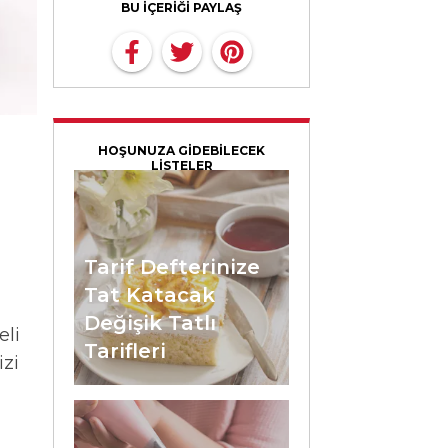
BU İÇERİĞİ PAYLAŞ
HOŞUNUZA GİDEBİLECEK
LİSTELER
Tarif Defterinize
Tat Katacak
Değişik Tatlı
eli
Tarifleri
izi