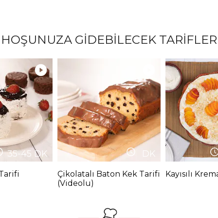
HOŞUNUZA GİDEBİLECEK TARİFLER
35-45
DK
DK
arifi
Çikolatalı Baton Kek Tarifi
Kayısılı Krema
(Videolu)