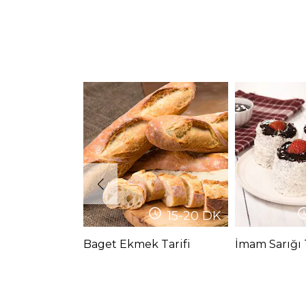
15-20
DK
Baget Ekmek Tarifi
İmam Sarığı T