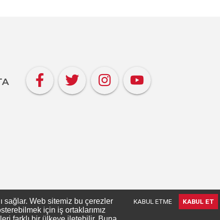
TA
nı sağlar. Web sitemiz bu çerezler
KABUL ETME
KABUL ET
terebilmek için iş ortaklarımız
 farklı bir ülkeye iletebilir. Buna