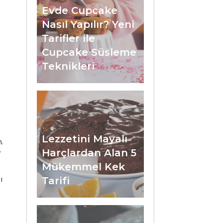
Evde Cupcake
Nasıl Yapılır? Yeni
Tarifler ile
Cupcake Süsleme
Teknikleri
Lezzetini Mayalı
.
Harçlardan Alan 5
e
Mükemmel Kek
ı
Tarifi