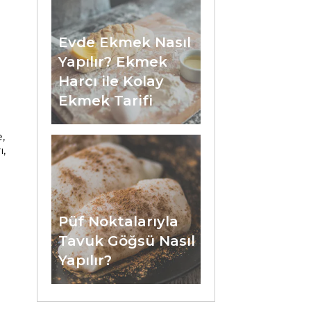
Evde Ekmek Nasıl
Yapılır? Ekmek
Harcı ile Kolay
Ekmek Tarifi
,
ı,
l
Püf Noktalarıyla
Tavuk Göğsü Nasıl
Yapılır?