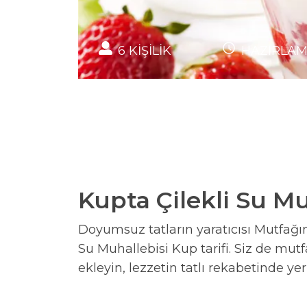
6
KİŞİLİK
HAZIRLA
Kupta Çilekli Su Muh
Doyumsuz tatların yaratıcısı Mutfağın 
Su Muhallebisi Kup tarifi. Siz de mutfa
ekleyin, lezzetin tatlı rekabetinde yeri