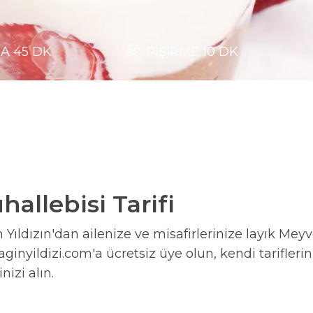
MA
45
DK
PİŞİRME
10
DK
allebisi Tarifi
Yıldızın'dan ailenize ve misafirlerinize layık Meyv
ginyildizi.com'a ücretsiz üye olun, kendi tariflerin
nizi alın.