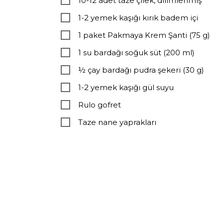
10-12 adet taze çilek, dilimlenmiş
1-2 yemek kaşığı kırık badem içi
1 paket Pakmaya Krem Şanti (75 g)
1 su bardağı soğuk süt (200 ml)
½ çay bardağı pudra şekeri (30 g)
1-2 yemek kaşığı gül suyu
Rulo gofret
Taze nane yaprakları