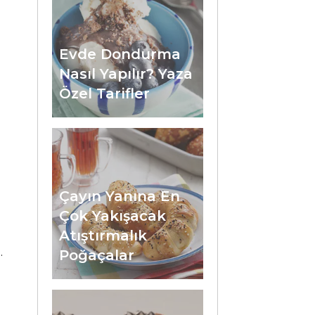
Evde Dondurma
Nasıl Yapılır? Yaza
Özel Tarifler
Çayın Yanına En
Çok Yakışacak
Atıştırmalık
.
Poğaçalar