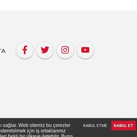
TA
nı sağlar. Web sitemiz bu çerezler
KABUL ETME
KABUL ET
terebilmek için iş ortaklarımız
 farklı bir ülkeye iletebilir. Buna