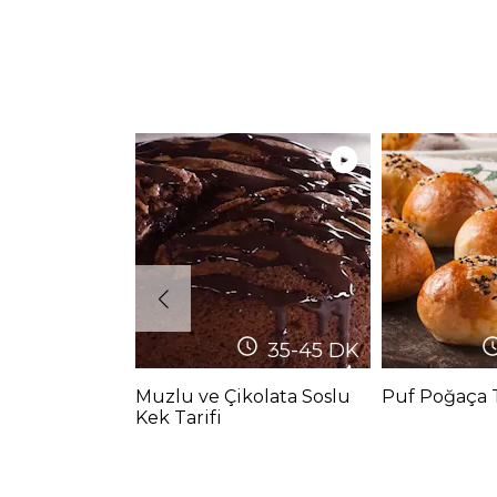
35-45
DK
Muzlu ve Çikolata Soslu
Puf Poğaça T
Kek Tarifi