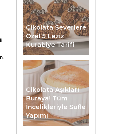
Çikolata Severlere
Özel 5 Leziz
i
Kurabiye Tarifi
n.
,
Çikolata Aşıkları
Buraya! Tüm
İncelikleriyle Sufle
Yapımı