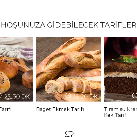
HOŞUNUZA GİDEBİLECEK TARİFLER
25-30
DK
15-20
DK
arifi
Baget Ekmek Tarifi
Tiramisu Kre
Kek Tarifi