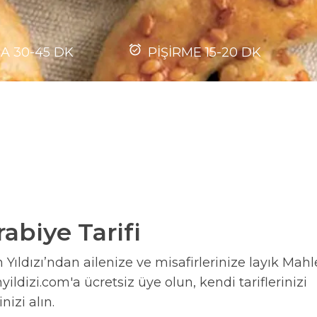
MA
30-45
DK
PİŞİRME
15-20
DK
abiye Tarifi
Yıldızı’ndan ailenize ve misafirlerinize layık Mahl
ildizi.com'a ücretsiz üye olun, kendi tariflerinizi
nizi alın.