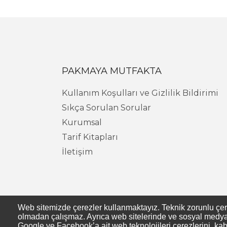
PAKMAYA MUTFAKTA
Kullanım Koşulları ve Gizlilik Bildirimi
Sıkça Sorulan Sorular
Kurumsal
Tarif Kitapları
İletişim
Web sitemizde çerezler kullanmaktayız. Teknik zorunlu çerezl
olmadan çalışmaz. Ayrıca web sitelerinde ve sosyal medya s
Google ve Facebook’a ait web teknolojileri çerezlerini, kab