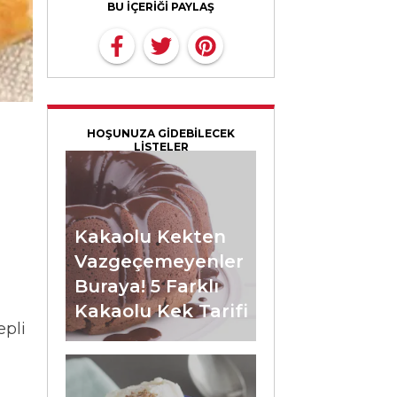
BU İÇERİĞİ PAYLAŞ
HOŞUNUZA GİDEBİLECEK
LİSTELER
Kakaolu Kekten
Vazgeçemeyenler
Buraya! 5 Farklı
Kakaolu Kek Tarifi
epli