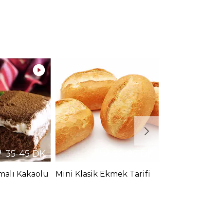
35-45
DK
20-25
DK
malı Kakaolu
Mini Klasik Ekmek Tarifi
Pastane Ekmeğ