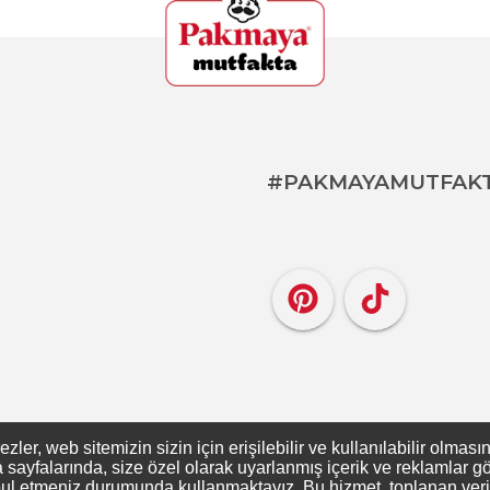
#PAKMAYAMUTFAK
er, web sitemizin sizin için erişilebilir ve kullanılabilir olması
ayfalarında, size özel olarak uyarlanmış içerik ve reklamlar gös
ul etmeniz durumunda kullanmaktayız. Bu hizmet, toplanan verileri