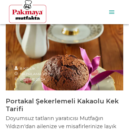
8
KİŞİLİK
HAZIRLAMA
20
DK
PİŞİRME
25
DK
Portakal Şekerlemeli Kakaolu Kek
Tarifi
Doyumsuz tatların yaratıcısı Mutfağın
Yıldızın'dan ailenize ve misafirlerinize layık