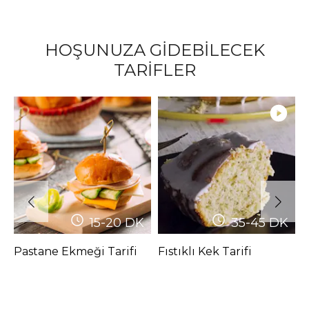
HOŞUNUZA GİDEBİLECEK
TARİFLER
15-20
DK
35-45
DK
Pastane Ekmeği Tarifi
Fıstıklı Kek Tarifi
P
P