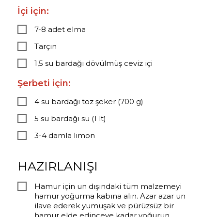
İçi için:
7-8 adet elma
Tarçın
1,5 su bardağı dövülmüş ceviz içi
Şerbeti için:
4 su bardağı toz şeker (700 g)
5 su bardağı su (1 lt)
3-4 damla limon
HAZIRLANIŞI
Hamur için un dışındaki tüm malzemeyi
hamur yoğurma kabına alın. Azar azar un
ilave ederek yumuşak ve pürüzsüz bir
hamur elde edinceye kadar yoğurun.