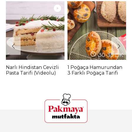
30-35
DK
Narlı Hindistan Cevizli
1 Poğaça Hamurundan
P
Pasta Tarifi (Videolu)
3 Farklı Poğaça Tarifi
M
P