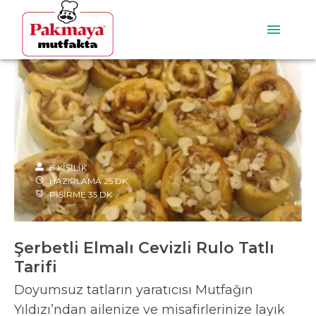
8
KİŞİLİK
HAZIRLAMA
25
DK
PİŞİRME
35
DK
Şerbetli Elmalı Cevizli Rulo Tatlı
Tarifi
Doyumsuz tatların yaratıcısı Mutfağın
Yıldızı’ndan ailenize ve misafirlerinize layık