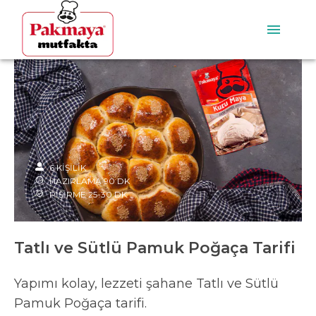
6
KİŞİLİK
HAZIRLAMA
90
DK
PİŞİRME
25-30
DK
Tatlı ve Sütlü Pamuk Poğaça Tarifi
Yapımı kolay, lezzeti şahane Tatlı ve Sütlü
Pamuk Poğaça tarifi.