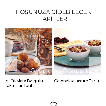
HOŞUNUZA GİDEBİLECEK
TARİFLER
10
DK
30 Dakika
DK
İçi Çikolata Dolgulu
Geleneksel Aşure Tarifi
3
Lokmalar Tarifi