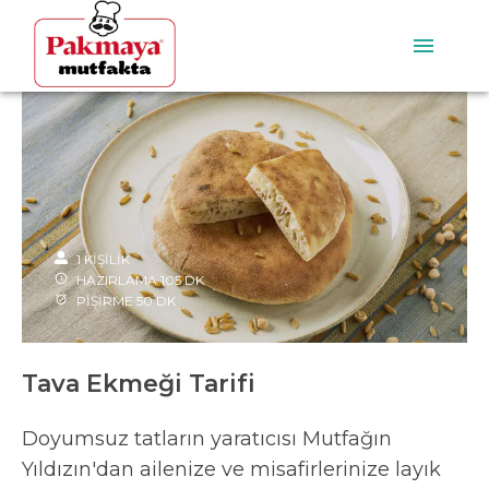
1
KİŞİLİK
HAZIRLAMA
105
DK
PİŞİRME
50
DK
Tava Ekmeği Tarifi
Doyumsuz tatların yaratıcısı Mutfağın
Yıldızın'dan ailenize ve misafirlerinize layık