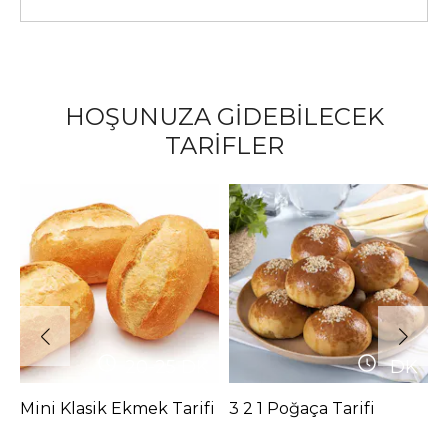
HOŞUNUZA GİDEBİLECEK
TARİFLER
20-25
DK
DK
Mini Klasik Ekmek Tarifi
3 2 1 Poğaça Tarifi
M
P