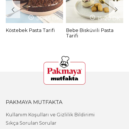
35-45
DK
15-20
DK
Köstebek Pasta Tarifi
Bebe Bisküvili Pasta
B
Tarifi
T
(
PAKMAYA MUTFAKTA
Kullanım Koşulları ve Gizlilik Bildirimi
Sıkça Sorulan Sorular