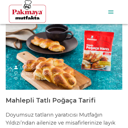
12-15
KİŞİLİK
HAZIRLAMA
60-90
DK
PİŞİRME
30
DK
Mahlepli Tatlı Poğaça Tarifi
Doyumsuz tatların yaratıcısı Mutfağın
Yıldızı’ndan ailenize ve misafirlerinize layık